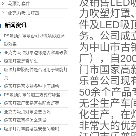
及销售LED
吸顶灯套件
力吹塑灯罩
亚克力吸顶灯罩
件及LED吸
新闻资讯
务。公司成立
PS吸顶灯罩是否可以做喷砂或磨
为中山市古
砂效果
亚克力吸顶灯罩边缘是否容易破裂
厂），自20
吸顶灯罩是否防虫
门市国家高
吸顶灯塑胶配件是否可用于智能灯
乐普公司现
具
吸顶灯是否支持多种电压规格
50余个产
PS吸顶灯罩的加工方式有哪些
无尘生产车
吸顶灯罩厂家是否有配套灯壳
化生产，在
亚克力吸顶灯罩会变色吗
吸顶灯罩直径怎么测量
非常大的优
吸顶灯灯罩脱落是安装问题吗