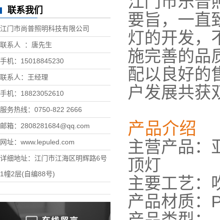
江门市乐普
联系我们
要旨，一直
江门市尚普照明科技有限公司
灯的开发，
联系人 ：唐先生
施完善的品
手机：15018845230
配以良好的
联系人：王经理
户发展共获
手机：18823052610
服务热线：0750-822 2666
产品介绍
邮箱：2808281684@qq.com
主营产品：
网址：www.lepuled.com
详细地址：江门市江海区明辉路6号
顶灯
1幢2层(自编88号)
主要工艺：
产品材质：P
产品类型：