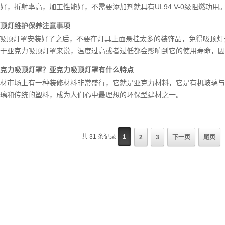
好，折射率高，加工性能好，不需要添加剂就具有UL94 V-0级阻燃功用
顶灯维护保养注意事项
力吸顶灯罩安装好了之后，不要在灯具上面悬挂太多的装饰品，免得吸顶灯
对于亚克力吸顶灯罩来说，温度过高或者过低都会影响到它的使用寿命，因
克力吸顶灯罩？亚克力吸顶灯罩有什么特点
材市场上有一种装修材料非常盛行，它就是亚克力材料，它是有机玻璃与
璃和传统的塑料，成为人们心中最理想的环保型建材之一。
共 31 条记录
1
2
3
下一页
尾页