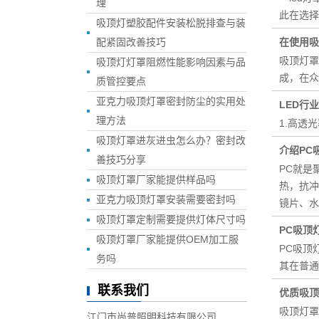
理
此在选择
吸顶灯塑胶配件安装松脱排查与装
配紧固改善技巧
在使用吸
吸顶灯罩
吸顶灯灯罩阻燃性能影响因素与品
成，在众
质管控要点
亚克力吸顶灯罩密封防尘的实用处
LED行
理方法
1.高透
吸顶灯罩进灰进虫怎么办？密封改
介绍PC
善技巧分享
PC就是
吸顶灯罩厂家能提供样品吗
热，抗冲
亚克力吸顶灯罩安装需要密封吗
镜片、水
吸顶灯罩定制需要提供灯体尺寸吗
PC吸顶
吸顶灯罩厂家能提供OEM加工服
PC吸顶
务吗
其在普通
联系我们
优质吸顶
吸顶灯罩
江门市尚普照明科技有限公司