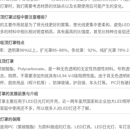
灯罩时，我们需要考虑材质的优缺点以及长期使用后可能产生的变化。
顶灯罩过程中要注意哪些？
的主要作用就是为了将光线更好的聚集，使光线更集中更柔和，避免LED
多的材料中相比相对密度稍高，具有最高的比强度，甚至比特种合金铝还
业吸顶灯罩特点
光率：透明罩96%以上，扩光罩85~88%，条纹罩：92%，纯扩光罩:78
吸顶灯罩
聚碳酸酯​，Polycarbonate，是一种无色透明的无定性热塑性材料。
击，阻燃，不需要添加剂就具有UL94 V-0级阻燃性能。由于其无色透
杯、厨房用品（榨汁机等）、防弹玻璃，护目镜、车头灯等。 PC只有硬
灯罩的发展前景与介绍
灯罩​主要应用于LED日光灯的外壳，近一两年虽然国家和企业加大LED照
家庭中使用还不多，所以很多人对LED灯还不了解，
灯罩的保障
​是用PC（聚碳酸酯）为原料做成的灯泡、LED灯具、LED日光灯、车灯