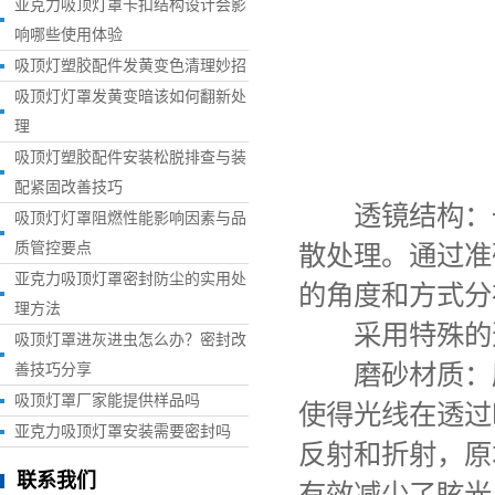
亚克力吸顶灯罩卡扣结构设计会影
响哪些使用体验
吸顶灯塑胶配件发黄变色清理妙招
吸顶灯灯罩发黄变暗该如何翻新处
理
吸顶灯塑胶配件安装松脱排查与装
配紧固改善技巧
透镜结构：一
吸顶灯灯罩阻燃性能影响因素与品
质管控要点
散处理。通过准
亚克力吸顶灯罩密封防尘的实用处
的角度和方式分
理方法
采用特殊的
吸顶灯罩进灰进虫怎么办？密封改
磨砂材质：磨
善技巧分享
吸顶灯罩厂家能提供样品吗
使得光线在透过
亚克力吸顶灯罩安装需要密封吗
反射和折射，原
联系我们
有效减少了眩光