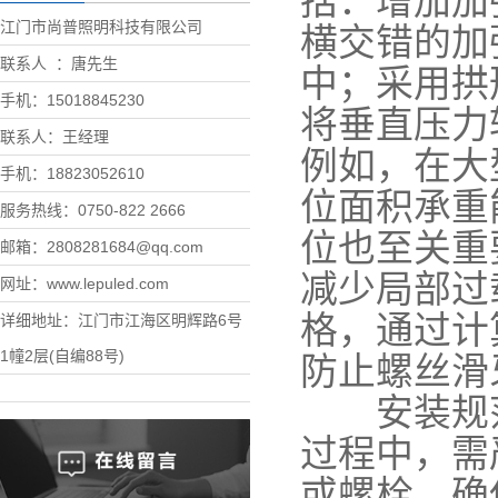
括：增加加
江门市尚普照明科技有限公司
横交错的加
联系人 ：唐先生
中；采用拱
手机：15018845230
将垂直压力
联系人：王经理
例如，在大
手机：18823052610
位面积承重能
服务热线：0750-822 2666
位也至关重
邮箱：2808281684@qq.com
减少局部过
网址：www.lepuled.com
格，通过计
详细地址：江门市江海区明辉路6号
1幢2层(自编88号)
防止螺丝滑
安装规范
过程中，需
或螺栓，确