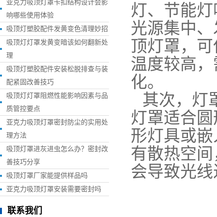
亚克力吸顶灯罩卡扣结构设计会影
灯、节能灯
响哪些使用体验
光源集中、
吸顶灯塑胶配件发黄变色清理妙招
顶灯罩，可
吸顶灯灯罩发黄变暗该如何翻新处
理
温度较高，
吸顶灯塑胶配件安装松脱排查与装
化。
配紧固改善技巧
其次，灯
吸顶灯灯罩阻燃性能影响因素与品
质管控要点
灯罩适合圆
亚克力吸顶灯罩密封防尘的实用处
形灯具或嵌
理方法
有散热空间
吸顶灯罩进灰进虫怎么办？密封改
善技巧分享
会导致光线
吸顶灯罩厂家能提供样品吗
亚克力吸顶灯罩安装需要密封吗
联系我们