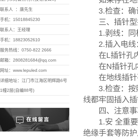
3.检查：确
联系人 ：唐先生
手机：15018845230
三、插针型接
联系人：王经理
1.剥线：同
手机：18823052610
2.插入电线
服务热线：0750-822 2666
在L插针孔内
邮箱：2808281684@qq.com
在N插针孔内
网址：www.lepuled.com
在地线插针孔
详细地址：江门市江海区明辉路6号
3.检查：按照
1幢2层(自编88号)
线都牢固插入插
四、注意事
1.安 全重要
绝缘手套等防护