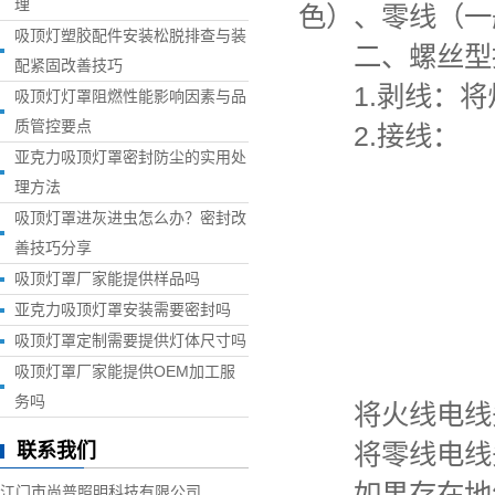
理
色）、零线（一
吸顶灯塑胶配件安装松脱排查与装
二、螺丝型接
配紧固改善技巧
1.剥线：将
吸顶灯灯罩阻燃性能影响因素与品
质管控要点
2.接线：
亚克力吸顶灯罩密封防尘的实用处
理方法
吸顶灯罩进灰进虫怎么办？密封改
善技巧分享
吸顶灯罩厂家能提供样品吗
亚克力吸顶灯罩安装需要密封吗
吸顶灯罩定制需要提供灯体尺寸吗
吸顶灯罩厂家能提供OEM加工服
务吗
将火线电线头
将零线电线头
联系我们
如果存在地线
江门市尚普照明科技有限公司