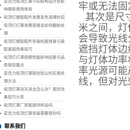
亚克力吸顶灯罩卡扣结构设计会影
牢或无法固
响哪些使用体验
其次是尺
吸顶灯塑胶配件发黄变色清理妙招
米之间，灯
吸顶灯灯罩发黄变暗该如何翻新处
理
会导致光线
吸顶灯塑胶配件安装松脱排查与装
遮挡灯体边
配紧固改善技巧
与灯体功率
吸顶灯灯罩阻燃性能影响因素与品
质管控要点
率光源可能
亚克力吸顶灯罩密封防尘的实用处
线，但对光
理方法
吸顶灯罩进灰进虫怎么办？密封改
善技巧分享
吸顶灯罩厂家能提供样品吗
亚克力吸顶灯罩安装需要密封吗
联系我们