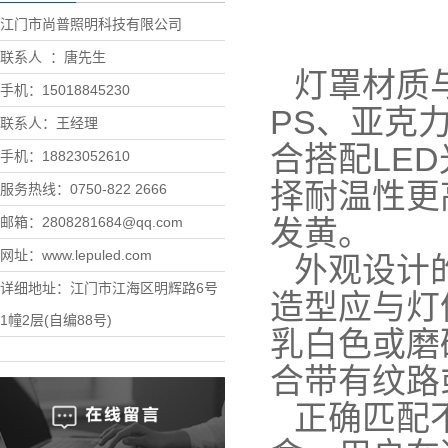
江门市尚普照明科技有限公司
联系人 ：唐先生
灯罩材质
手机：15018845230
PS、亚克
联系人：王经理
合搭配LE
手机：18823052610
择耐温性更
服务热线：0750-822 2666
邮箱：2808281684@qq.com
发黄。
网址：www.lepuled.com
外观设计
详细地址：江门市江海区明辉路6号
造型应与灯
1幢2层(自编88号)
乳白色或磨
合带有纹路
正确匹配